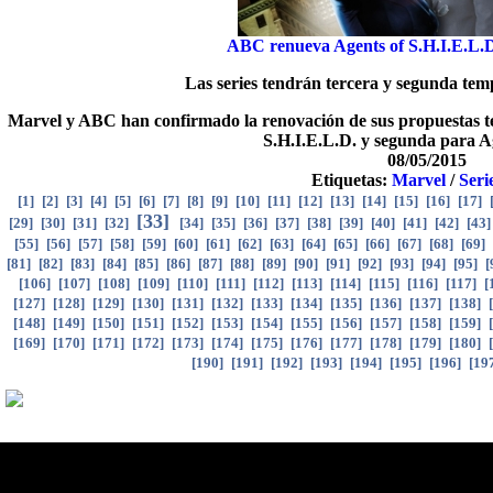
ABC renueva Agents of S.H.I.E.L.D
Las series tendrán tercera y segunda te
Marvel y ABC han confirmado la renovación de sus propuestas te
S.H.I.E.L.D. y segunda para A
08/05/2015
Etiquetas:
Marvel
/
Seri
[
1
]
[
2
]
[
3
]
[
4
]
[
5
]
[
6
]
[
7
]
[
8
]
[
9
]
[
10
]
[
11
]
[
12
]
[
13
]
[
14
]
[
15
]
[
16
]
[
17
]
[
33
]
[
29
]
[
30
]
[
31
]
[
32
]
[
34
]
[
35
]
[
36
]
[
37
]
[
38
]
[
39
]
[
40
]
[
41
]
[
42
]
[
43
[
55
]
[
56
]
[
57
]
[
58
]
[
59
]
[
60
]
[
61
]
[
62
]
[
63
]
[
64
]
[
65
]
[
66
]
[
67
]
[
68
]
[
69
]
[
81
]
[
82
]
[
83
]
[
84
]
[
85
]
[
86
]
[
87
]
[
88
]
[
89
]
[
90
]
[
91
]
[
92
]
[
93
]
[
94
]
[
95
]
[
[
106
]
[
107
]
[
108
]
[
109
]
[
110
]
[
111
]
[
112
]
[
113
]
[
114
]
[
115
]
[
116
]
[
117
]
[
[
127
]
[
128
]
[
129
]
[
130
]
[
131
]
[
132
]
[
133
]
[
134
]
[
135
]
[
136
]
[
137
]
[
138
]
[
[
148
]
[
149
]
[
150
]
[
151
]
[
152
]
[
153
]
[
154
]
[
155
]
[
156
]
[
157
]
[
158
]
[
159
]
[
[
169
]
[
170
]
[
171
]
[
172
]
[
173
]
[
174
]
[
175
]
[
176
]
[
177
]
[
178
]
[
179
]
[
180
]
[
[
190
]
[
191
]
[
192
]
[
193
]
[
194
]
[
195
]
[
196
]
[
19