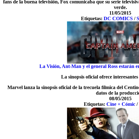
fans de la buena televisión, Fox comunicaba que su serie televisi
verde.
11/05/2015
Etiquetas:
DC COMICS
/
S
La Visión, Ant-Man y el general Ross estarán 
La sinopsis oficial ofrece interesantes
Marvel lanza la sinopsis oficial de la trecuela fílmica del Centi
datos de la producci
08/05/2015
Etiquetas:
Cine + Cómic