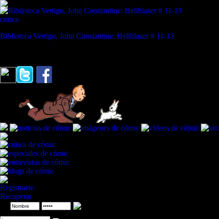
critica
Biblioteca Vertigo. John Constantine: Hellblazer # 11-13
REVISTA ESPECIALIZADA EN CÓMIC
"Soy un enigma encerrado en un misterio"
Jessica Jones / Invasión Sec
Registrarse
Recuperar
ID