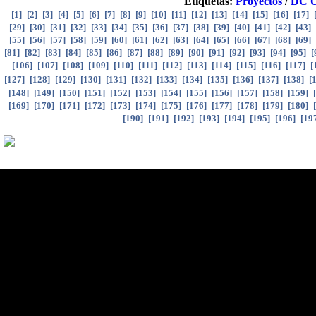
Etiquetas:
Proyectos
/
DC 
[
1
]
[
2
]
[
3
]
[
4
]
[
5
]
[
6
]
[
7
]
[
8
]
[
9
]
[
10
]
[
11
]
[
12
]
[
13
]
[
14
]
[
15
]
[
16
]
[
17
]
[
29
]
[
30
]
[
31
]
[
32
]
[
33
]
[
34
]
[
35
]
[
36
]
[
37
]
[
38
]
[
39
]
[
40
]
[
41
]
[
42
]
[
43
]
[
55
]
[
56
]
[
57
]
[
58
]
[
59
]
[
60
]
[
61
]
[
62
]
[
63
]
[
64
]
[
65
]
[
66
]
[
67
]
[
68
]
[
69
]
[
81
]
[
82
]
[
83
]
[
84
]
[
85
]
[
86
]
[
87
]
[
88
]
[
89
]
[
90
]
[
91
]
[
92
]
[
93
]
[
94
]
[
95
]
[
[
106
]
[
107
]
[
108
]
[
109
]
[
110
]
[
111
]
[
112
]
[
113
]
[
114
]
[
115
]
[
116
]
[
117
]
[
[
127
]
[
128
]
[
129
]
[
130
]
[
131
]
[
132
]
[
133
]
[
134
]
[
135
]
[
136
]
[
137
]
[
138
]
[
[
148
]
[
149
]
[
150
]
[
151
]
[
152
]
[
153
]
[
154
]
[
155
]
[
156
]
[
157
]
[
158
]
[
159
]
[
[
169
]
[
170
]
[
171
]
[
172
]
[
173
]
[
174
]
[
175
]
[
176
]
[
177
]
[
178
]
[
179
]
[
180
]
[
[
190
]
[
191
]
[
192
]
[
193
]
[
194
]
[
195
]
[
196
]
[
19