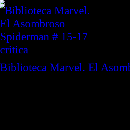
critica
Biblioteca Marvel. El Asom
REVISTA ESPECIALIZAD
"Tranquilos. No insultaré la
sugiriendo que me deis el no
Watchmen #10