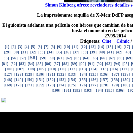
Simon Kinberg ofrece reveladores detalles 
La impresionante taquilla de X-Men:DdFP aseg
El guionista adelanta una película con héroes que cambian de ban
hasta el momento en las pelícu
27/05/2014
Etiquetas:
Cine + Cómic
[
1
]
[
2
]
[
3
]
[
4
]
[
5
]
[
6
]
[
7
]
[
8
]
[
9
]
[
10
]
[
11
]
[
12
]
[
13
]
[
14
]
[
15
]
[
16
]
[
17
]
[
29
]
[
30
]
[
31
]
[
32
]
[
33
]
[
34
]
[
35
]
[
36
]
[
37
]
[
38
]
[
39
]
[
40
]
[
41
]
[
42
]
[
43
]
[
58
]
[
55
]
[
56
]
[
57
]
[
59
]
[
60
]
[
61
]
[
62
]
[
63
]
[
64
]
[
65
]
[
66
]
[
67
]
[
68
]
[
69
[
81
]
[
82
]
[
83
]
[
84
]
[
85
]
[
86
]
[
87
]
[
88
]
[
89
]
[
90
]
[
91
]
[
92
]
[
93
]
[
94
]
[
95
]
[
[
106
]
[
107
]
[
108
]
[
109
]
[
110
]
[
111
]
[
112
]
[
113
]
[
114
]
[
115
]
[
116
]
[
117
]
[
[
127
]
[
128
]
[
129
]
[
130
]
[
131
]
[
132
]
[
133
]
[
134
]
[
135
]
[
136
]
[
137
]
[
138
]
[
[
148
]
[
149
]
[
150
]
[
151
]
[
152
]
[
153
]
[
154
]
[
155
]
[
156
]
[
157
]
[
158
]
[
159
]
[
[
169
]
[
170
]
[
171
]
[
172
]
[
173
]
[
174
]
[
175
]
[
176
]
[
177
]
[
178
]
[
179
]
[
180
]
[
[
190
]
[
191
]
[
192
]
[
193
]
[
194
]
[
195
]
[
196
]
[
19