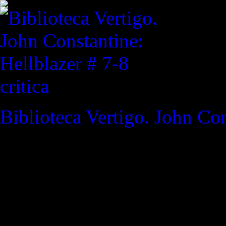
critica
Biblioteca Vertigo. John Con
REVISTA ESPECIALIZAD
"'Ahora es mucho mas que es
mostrado que un hombre sin
miedo'"
Kingpin / Daredevi