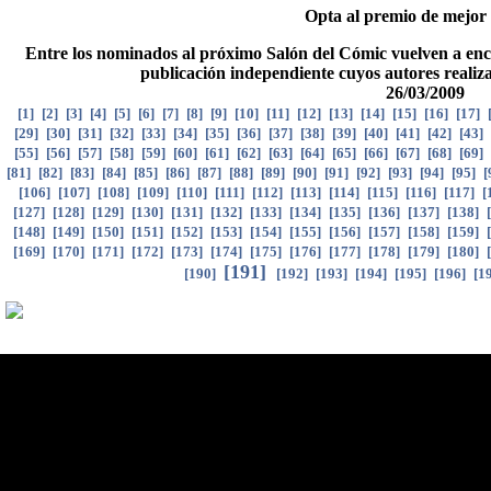
Opta al premio de mejor
Entre los nominados al próximo Salón del Cómic vuelven a enco
publicación independiente cuyos autores realiz
26/03/2009
[
1
]
[
2
]
[
3
]
[
4
]
[
5
]
[
6
]
[
7
]
[
8
]
[
9
]
[
10
]
[
11
]
[
12
]
[
13
]
[
14
]
[
15
]
[
16
]
[
17
]
[
29
]
[
30
]
[
31
]
[
32
]
[
33
]
[
34
]
[
35
]
[
36
]
[
37
]
[
38
]
[
39
]
[
40
]
[
41
]
[
42
]
[
43
]
[
55
]
[
56
]
[
57
]
[
58
]
[
59
]
[
60
]
[
61
]
[
62
]
[
63
]
[
64
]
[
65
]
[
66
]
[
67
]
[
68
]
[
69
]
[
81
]
[
82
]
[
83
]
[
84
]
[
85
]
[
86
]
[
87
]
[
88
]
[
89
]
[
90
]
[
91
]
[
92
]
[
93
]
[
94
]
[
95
]
[
[
106
]
[
107
]
[
108
]
[
109
]
[
110
]
[
111
]
[
112
]
[
113
]
[
114
]
[
115
]
[
116
]
[
117
]
[
[
127
]
[
128
]
[
129
]
[
130
]
[
131
]
[
132
]
[
133
]
[
134
]
[
135
]
[
136
]
[
137
]
[
138
]
[
[
148
]
[
149
]
[
150
]
[
151
]
[
152
]
[
153
]
[
154
]
[
155
]
[
156
]
[
157
]
[
158
]
[
159
]
[
[
169
]
[
170
]
[
171
]
[
172
]
[
173
]
[
174
]
[
175
]
[
176
]
[
177
]
[
178
]
[
179
]
[
180
]
[
[
191
]
[
190
]
[
192
]
[
193
]
[
194
]
[
195
]
[
196
]
[
1