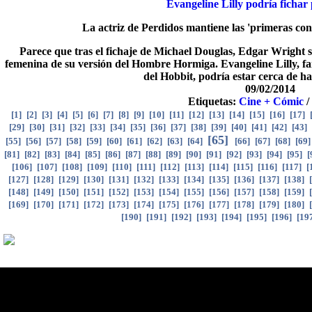
Evangeline Lilly podría ficha
La actriz de Perdidos mantiene las 'primeras con
Parece que tras el fichaje de Michael Douglas, Edgar Wright s
femenina de su versión del Hombre Hormiga. Evangeline Lilly, fa
del Hobbit, podría estar cerca de ha
09/02/2014
Etiquetas:
Cine + Cómic
[
1
]
[
2
]
[
3
]
[
4
]
[
5
]
[
6
]
[
7
]
[
8
]
[
9
]
[
10
]
[
11
]
[
12
]
[
13
]
[
14
]
[
15
]
[
16
]
[
17
]
[
29
]
[
30
]
[
31
]
[
32
]
[
33
]
[
34
]
[
35
]
[
36
]
[
37
]
[
38
]
[
39
]
[
40
]
[
41
]
[
42
]
[
43
]
[
65
]
[
55
]
[
56
]
[
57
]
[
58
]
[
59
]
[
60
]
[
61
]
[
62
]
[
63
]
[
64
]
[
66
]
[
67
]
[
68
]
[
69
[
81
]
[
82
]
[
83
]
[
84
]
[
85
]
[
86
]
[
87
]
[
88
]
[
89
]
[
90
]
[
91
]
[
92
]
[
93
]
[
94
]
[
95
]
[
[
106
]
[
107
]
[
108
]
[
109
]
[
110
]
[
111
]
[
112
]
[
113
]
[
114
]
[
115
]
[
116
]
[
117
]
[
[
127
]
[
128
]
[
129
]
[
130
]
[
131
]
[
132
]
[
133
]
[
134
]
[
135
]
[
136
]
[
137
]
[
138
]
[
[
148
]
[
149
]
[
150
]
[
151
]
[
152
]
[
153
]
[
154
]
[
155
]
[
156
]
[
157
]
[
158
]
[
159
]
[
[
169
]
[
170
]
[
171
]
[
172
]
[
173
]
[
174
]
[
175
]
[
176
]
[
177
]
[
178
]
[
179
]
[
180
]
[
[
190
]
[
191
]
[
192
]
[
193
]
[
194
]
[
195
]
[
196
]
[
19