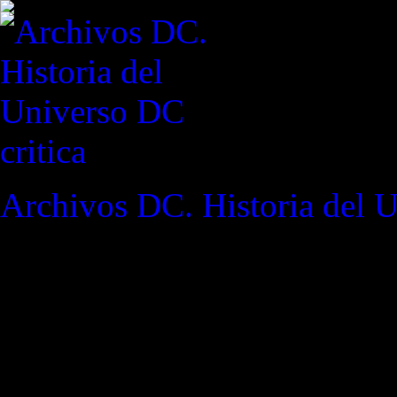
critica
Archivos DC. Historia del 
REVISTA ESPECIALIZAD
"'Estaré fuera volándome los
no salpicar'."
(Carol Danvers
& Ul. X-Men #4)