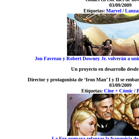
03/09/2009
Etiquetas:
Marvel
/
Lanza
Jon Favreau y Robert Downey Jr. volverán a uni
Un proyecto en desarrollo desde
Director y protagonista de ‘Iron Man’ I y II se emba
03/09/2009
Etiquetas:
Cine + Cómic
/
P
La Fox prepara relanzar la franquicia de