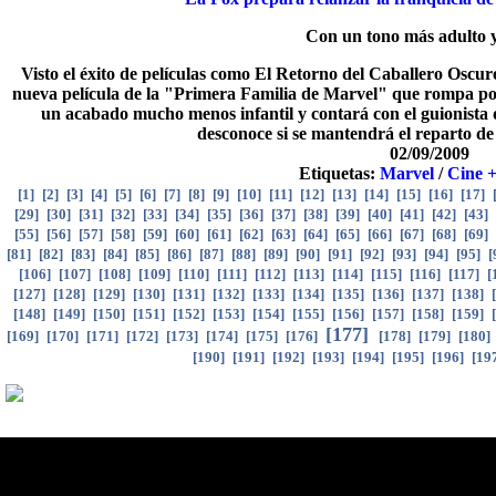
Con un tono más adulto 
Visto el éxito de películas como El Retorno del Caballero Oscu
nueva película de la "Primera Familia de Marvel" que rompa por
un acabado mucho menos infantil y contará con el guionista 
desconoce si se mantendrá el reparto de 
02/09/2009
Etiquetas:
Marvel
/
Cine 
[
1
]
[
2
]
[
3
]
[
4
]
[
5
]
[
6
]
[
7
]
[
8
]
[
9
]
[
10
]
[
11
]
[
12
]
[
13
]
[
14
]
[
15
]
[
16
]
[
17
]
[
29
]
[
30
]
[
31
]
[
32
]
[
33
]
[
34
]
[
35
]
[
36
]
[
37
]
[
38
]
[
39
]
[
40
]
[
41
]
[
42
]
[
43
]
[
55
]
[
56
]
[
57
]
[
58
]
[
59
]
[
60
]
[
61
]
[
62
]
[
63
]
[
64
]
[
65
]
[
66
]
[
67
]
[
68
]
[
69
]
[
81
]
[
82
]
[
83
]
[
84
]
[
85
]
[
86
]
[
87
]
[
88
]
[
89
]
[
90
]
[
91
]
[
92
]
[
93
]
[
94
]
[
95
]
[
[
106
]
[
107
]
[
108
]
[
109
]
[
110
]
[
111
]
[
112
]
[
113
]
[
114
]
[
115
]
[
116
]
[
117
]
[
[
127
]
[
128
]
[
129
]
[
130
]
[
131
]
[
132
]
[
133
]
[
134
]
[
135
]
[
136
]
[
137
]
[
138
]
[
[
148
]
[
149
]
[
150
]
[
151
]
[
152
]
[
153
]
[
154
]
[
155
]
[
156
]
[
157
]
[
158
]
[
159
]
[
[
177
]
[
169
]
[
170
]
[
171
]
[
172
]
[
173
]
[
174
]
[
175
]
[
176
]
[
178
]
[
179
]
[
180
]
[
190
]
[
191
]
[
192
]
[
193
]
[
194
]
[
195
]
[
196
]
[
19