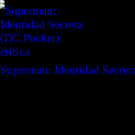
critica
Superman: Identidad Secret
REVISTA ESPECIALIZAD
"La inmortalidad es como la
apodera de ti la apatía, hay
y al final nunca haces nada.