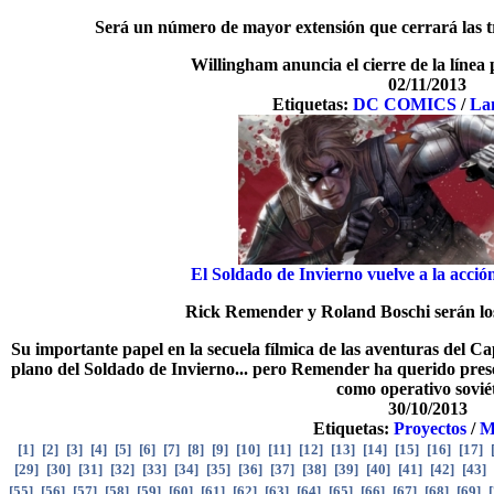
Será un número de mayor extensión que cerrará las t
Willingham anuncia el cierre de la línea
02/11/2013
Etiquetas:
DC COMICS
/
La
El Soldado de Invierno vuelve a la acció
Rick Remender y Roland Boschi serán los 
Su importante papel en la secuela fílmica de las aventuras del C
plano del Soldado de Invierno... pero Remender ha querido pres
como operativo sovié
30/10/2013
Etiquetas:
Proyectos
/
M
[
1
]
[
2
]
[
3
]
[
4
]
[
5
]
[
6
]
[
7
]
[
8
]
[
9
]
[
10
]
[
11
]
[
12
]
[
13
]
[
14
]
[
15
]
[
16
]
[
17
]
[
29
]
[
30
]
[
31
]
[
32
]
[
33
]
[
34
]
[
35
]
[
36
]
[
37
]
[
38
]
[
39
]
[
40
]
[
41
]
[
42
]
[
43
]
[
55
]
[
56
]
[
57
]
[
58
]
[
59
]
[
60
]
[
61
]
[
62
]
[
63
]
[
64
]
[
65
]
[
66
]
[
67
]
[
68
]
[
69
]
[