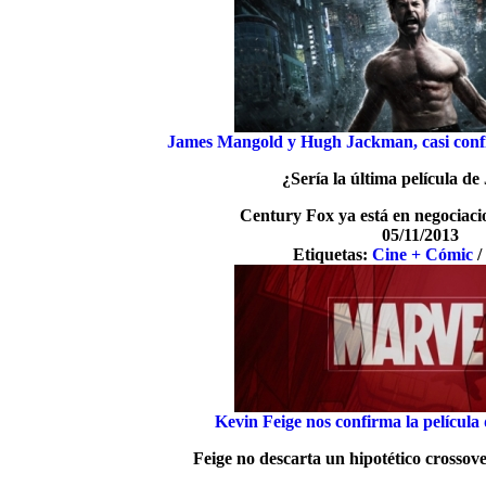
James Mangold y Hugh Jackman, casi conf
¿Sería la última película d
Century Fox ya está en negociac
05/11/2013
Etiquetas:
Cine + Cómic
Kevin Feige nos confirma la película
Feige no descarta un hipotético crossove