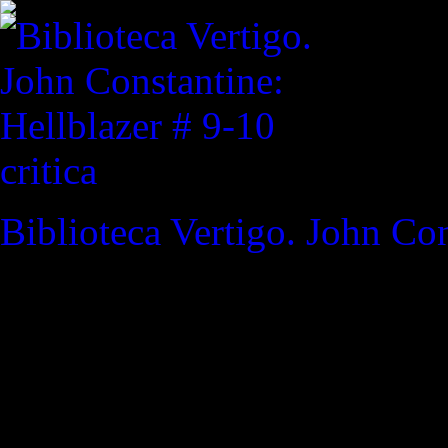
critica
Biblioteca Vertigo. John Con
REVISTA ESPECIALIZAD
"Qué ironía, que la fuente d
matarme cuando todo lo dem
Star Superman #1