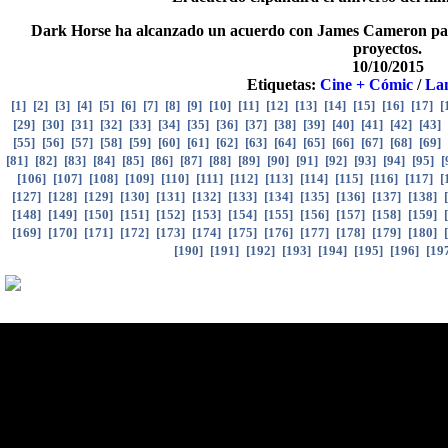
Dark Horse ha alcanzado un acuerdo con James Cameron para
proyectos.
10/10/2015
Etiquetas:
Cine + Cómic
/
La
[
1
]
[
2
]
[
3
]
[
4
]
[
5
]
[
6
]
[
7
]
[
8
]
[
9
]
[
10
]
[
11
]
[
12
]
[
13
]
[
14
]
[
15
]
[
16
]
[
17
]
[
[
29
]
[
30
]
[
31
]
[
32
]
[
33
]
[
34
]
[
35
]
[
36
]
[
37
]
[
38
]
[
39
]
[
40
]
[
41
]
[
42
]
[
43
]
[
55
]
[
56
]
[
57
]
[
58
]
[
59
]
[
60
]
[
61
]
[
62
]
[
63
]
[
64
]
[
65
]
[
66
]
[
67
]
[
68
]
[
69
]
[
81
]
[
82
]
[
83
]
[
84
]
[
85
]
[
86
]
[
87
]
[
88
]
[
89
]
[
90
]
[
91
]
[
92
]
[
93
]
[
94
]
[
95
]
[
[
106
]
[
107
]
[
108
]
[
109
]
[
110
]
[
111
]
[
112
]
[
113
]
[
114
]
[
115
]
[
116
]
[
117
]
[
[
127
]
[
128
]
[
129
]
[
130
]
[
131
]
[
132
]
[
133
]
[
134
]
[
135
]
[
136
]
[
137
]
[
138
]
[
[
148
]
[
149
]
[
150
]
[
151
]
[
152
]
[
153
]
[
154
]
[
155
]
[
156
]
[
157
]
[
158
]
[
159
]
[
[
169
]
[
170
]
[
171
]
[
172
]
[
173
]
[
174
]
[
175
]
[
176
]
[
177
]
[
178
]
[
179
]
[
180
]
[
[
190
]
[
191
]
[
192
]
[
193
]
[
194
]
[
195
]
[
196
]
[
19